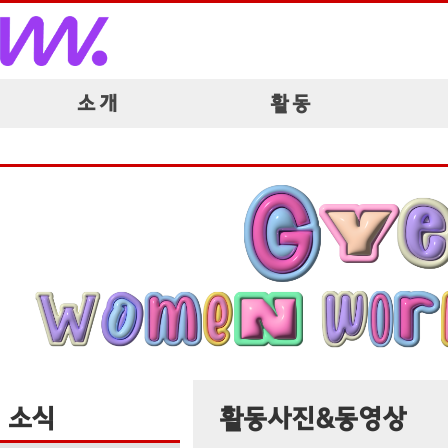
소 개
활 동
소식
활동사진&동영상