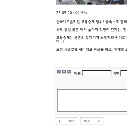
26.05.20 (수) ☔️💦
한국니토옵티칼 고용승계 쟁취! 금속노조 결
하루 종일 굵은 비가 쏟아져 걱정이 컸지만, 
고용승계는 생존의 문제이자 노동자의 권리로!
다...!
또한 세종호텔 정리해고 싸움을 하고, 지혜복
이름
비번