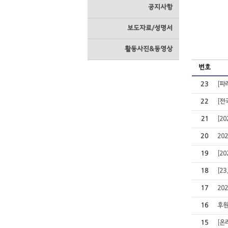
공지사항
보도자료/성명서
활동사진&동영상
번호
23
[파
22
[전
21
[2
20
20
19
[2
18
[2
17
20
16
후원
15
[온