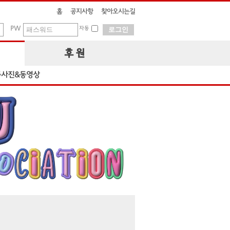
홈
공지사항
찾아오시는길
PW
자동
후 원
동사진&동영상