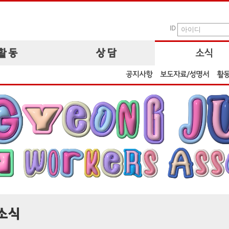
ID
활 동
상 담
소식
공지사항
보도자료/성명서
활
소식