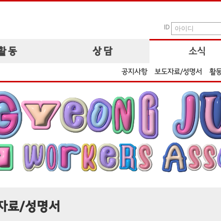
ID
활 동
상 담
소식
공지사항
보도자료/성명서
활
자료/성명서