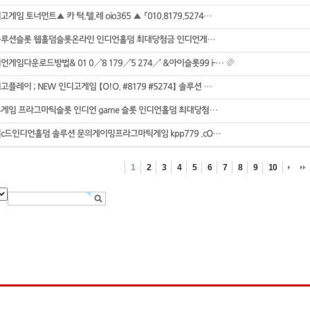
고게임 토너먼트▲ 카 턱.텔.레 oio365 ▲ 『010.8179.5274…
루션슬롯 웹홀덤슬롯온라인 인디언홀덤 최대당첨금 인디언게…
언게임다운로드방법& 01 0↗8 179↗5 274↗ &아이슬롯99 i-…
고플레이 ; NEW 인디고게임 【O!O. #8179 #5274】 솔루션 …
게임 프라그마틱슬롯 인디언 game 슬롯 인디언홀덤 최대당첨…
c드인디언홀덤 솔루션 문의게이밍프라그마틱게임 kpp779 .cO…
1
2
3
4
5
6
7
8
9
10