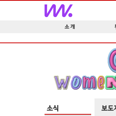
소 개
소식
보도