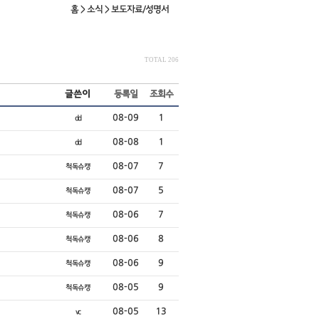
홈 > 소식 > 보도자료/성명서
TOTAL 206
글쓴이
등록일
조회수
08-09
1
dd
08-08
1
dd
08-07
7
척독슈캥
08-07
5
척독슈캥
08-06
7
척독슈캥
08-06
8
척독슈캥
08-06
9
척독슈캥
08-05
9
척독슈캥
08-05
13
vc