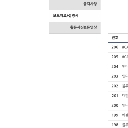
공지사항
보도자료/성명서
활동사진&동영상
번호
206
#C
205
#C
204
인디언
203
인디
202
블루
201
대한
200
인디언
199
에볼
198
블루