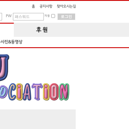
홈
공지사항
찾아오시는길
PW
자동
후 원
동사진&동영상