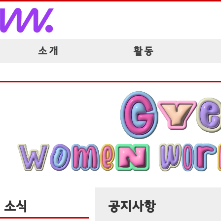
소 개
활 동
소식
공지사항