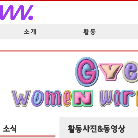
소 개
활 동
소식
활동사진&동영상