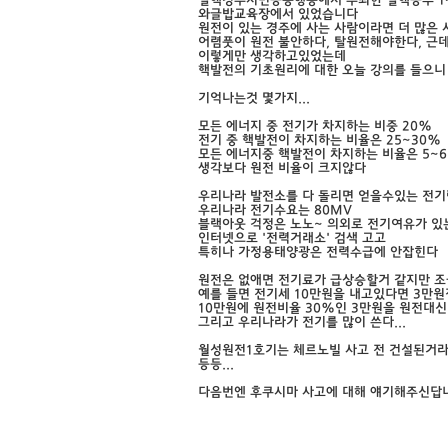
탈핵경주시민공동행동에서 주최한 탈핵공부 1
와글밥교육장에서 있었습니다
원전이 있는 경주에 사는 사람이라면 더 많은
어렴풋이 원전 불안하다, 탈원전해야한다, 근데
이렇게만 생각하고있었는데
핵발전의 기초원리에 대한 오늘 강의를 들으
기억나는것 몇가지...
모든 에너지 중 전기가 차지하는 비중 20%
전기 중 핵발전이 차지하는 비율은 25~30%
모든 에너지중 핵발전이 차지하는 비율은 5~
생각보다 원전 비율이 크지않다
우리나라 발전소를 다 돌리면 얻을수있는 전기량
우리나라 전기수요는 80MV
블랙아웃 걱정은 노노~ 의외로 전기여유가 있는
인터넷으로 '전력거래소' 검색 고고
특히나 가정용태양광은 전력수급에 안잡힌다
원전은 없애면 전기료가 급상승할거 같지만 조금
예를 들면 전기세 10만원을 내고있다면 3만원
10만원에 원전비율 30%인 3만원을 원전대신
그리고 우리나라가 전기를 많이 쓴다...
월성원전1호기는 체르노빌 사고 전 건설된거라 
등등...
다음번엔 후쿠시마 사고에 대해 얘기해주신답