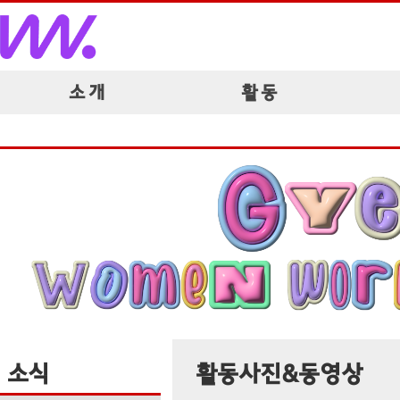
소 개
활 동
소식
활동사진&동영상