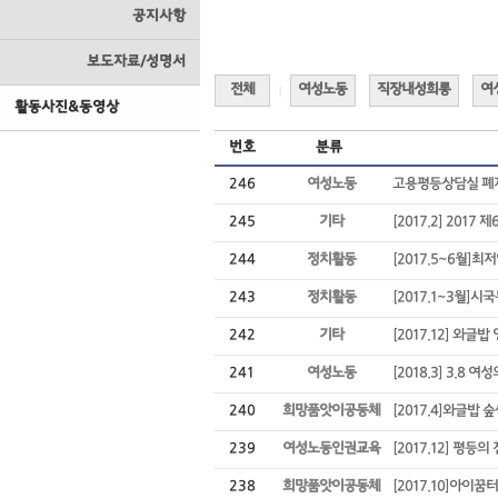
공지사항
보도자료/성명서
전체
여성노동
직장내성희롱
여
|
활동사진&동영상
번호
분류
246
여성노동
고용평등상담실 폐
245
기타
[2017.2] 201
244
정치활동
[2017.5~6월]
243
정치활동
[2017.1~3월]
242
기타
[2017.12] 와글
241
여성노동
[2018.3] 3.8 
240
희망품앗이공동체
[2017.4]와글밥
239
여성노동인권교육
[2017.12] 평등
238
희망품앗이공동체
[2017.10]아이