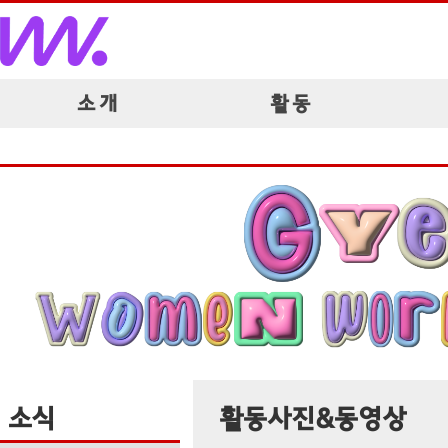
소 개
활 동
소식
활동사진&동영상