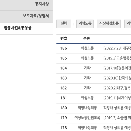
공지사항
보도자료/성명서
전체
여성노동
직장내성희롱
여
|
활동사진&동영상
번호
분류
186
여성노동
[2022.7.28]
185
여성노동
[2019.3]고용
184
기타
[2017.10]평등의
183
기타
[2020.10]한국
182
기타
[2020.2]대구.
181
여성노동
[2019.11]세계
180
직장내성희롱
직장내 성희롱 예방교
179
여성노동인권교육
[2019.3] 와글밥
178
직장내성희롱
직장내 성희롱 예방교육