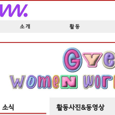
소 개
활 동
소식
활동사진&동영상