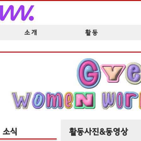
소 개
활 동
소식
활동사진&동영상