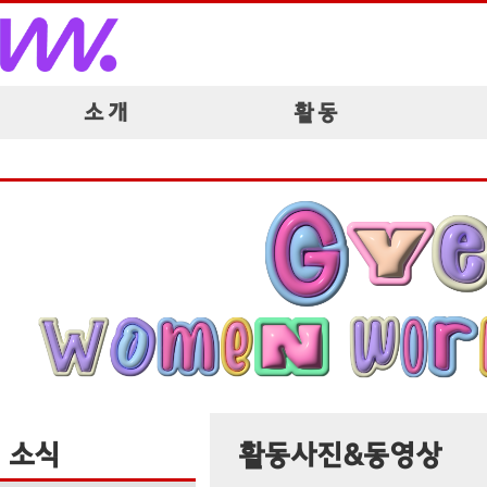
소 개
활 동
소식
활동사진&동영상