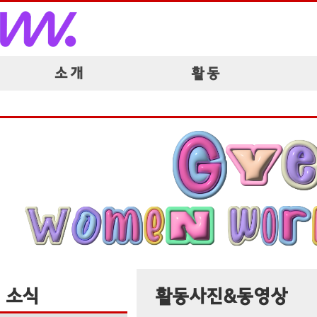
소 개
활 동
소식
활동사진&동영상