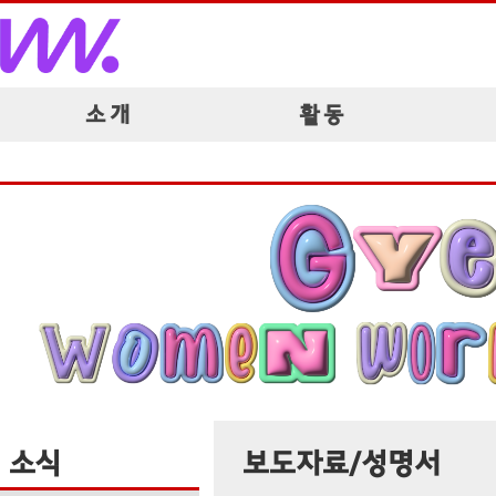
소 개
활 동
소식
보도자료/성명서