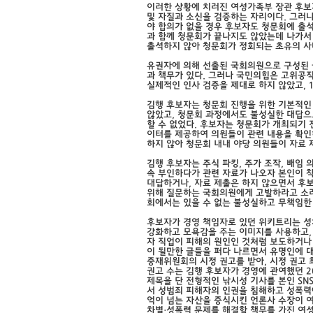
이러한 상황에 치러진 여성가족부 장관 후보
및 자질과 소신을 검증하는 자리이다. 그러
야 합의가 없을 경우 후보자도 청문회에 출
과 함께 청문회가 끝나지도 않았는데 나가서 
출석하지 않아 청문회가 정회되는 초유의 사
유권자에 의해 선출된 국회의원으로 구성된 
과 책무가 있다. 그러나 국민의힘은 고위공
실제적인 인사 검증을 제대로 하지 않았고, 
김행 후보자는 청문회 진행을 위한 기본적인
않았고, 청문회 과정에서도 불성실한 대답으
할 수 없었다. 후보자는 청문회가 개최되기 
이터를 제공하여 의원들이 관련 내용을 확인
하지 않아 청문회 내내 야당 의원들이 자료
김행 후보자는 주식 파킹, 주가 조작, 배임
속 부인하다가 관련 자료가 나오자 본인이 
대답하거나, 자료 제출은 하지 않으면서 후보
위해 질문하는 국회의원에게 고발하라고 소
회에서는 있을 수 없는 불성실하고 무책임한
후보자가 경영 책임자로 있던 위키트리는 성
강화하고 모욕감을 주는 이미지를 사용하고,
자 직업이 피해의 원인인 것처럼 보도하거나
이 될만한 글들을 퍼다 나르면서 유명인에 대
중재위원회의 시정 권고를 받아, 시정 권고 
권고 수는 김행 후보자가 경영에 관여했던 2
제목을 단 전형적인 낚시성 기사를 본인 SN
서 성범죄 피해자의 인권을 침해하고 성폭력에
억이 넘는 자산을 증식시킨 언론사 수장이 여
차별·성폭력 문제를 해결할 책무를 가진 여