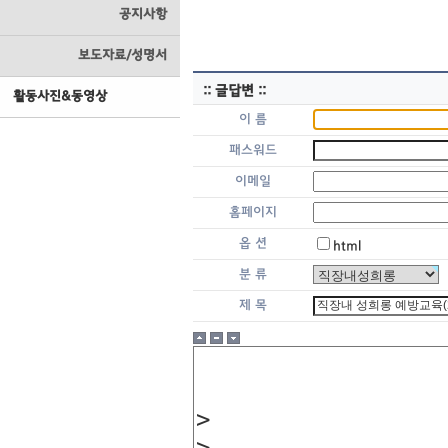
공지사항
보도자료/성명서
:: 글답변 ::
활동사진&동영상
이 름
패스워드
이메일
홈페이지
옵 션
html
분 류
제 목