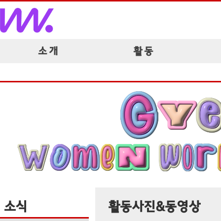
소 개
활 동
소식
활동사진&동영상