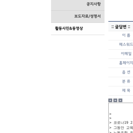
공지사항
보도자료/성명서
:: 글답변 ::
활동사진&동영상
이 름
패스워
이메일
홈페이
옵 션
분 류
제 목