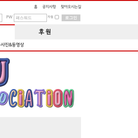
홈
공지사항
찾아오시는길
PW
자동
후 원
동사진&동영상