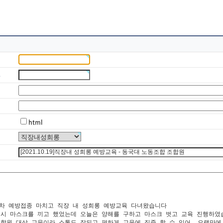
드
지
html