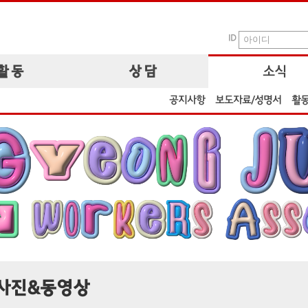
ID
활 동
상 담
소식
공지사항
보도자료/성명서
활
사진&동영상