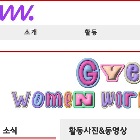
소 개
활 동
소식
활동사진&동영상