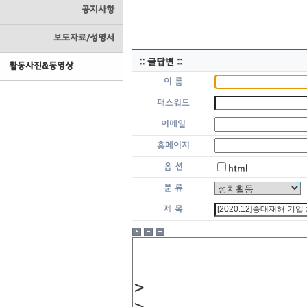
공지사항
보도자료/성명서
:: 글답변 ::
활동사진&동영상
이 름
패스워드
이메일
홈페이지
옵 션
html
분 류
제 목