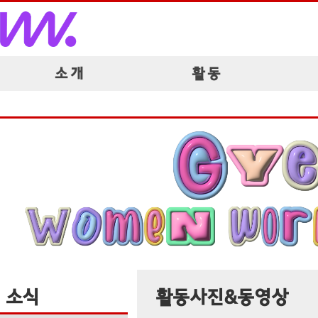
소 개
활 동
소식
활동사진&동영상