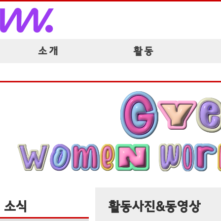
소 개
활 동
소식
활동사진&동영상