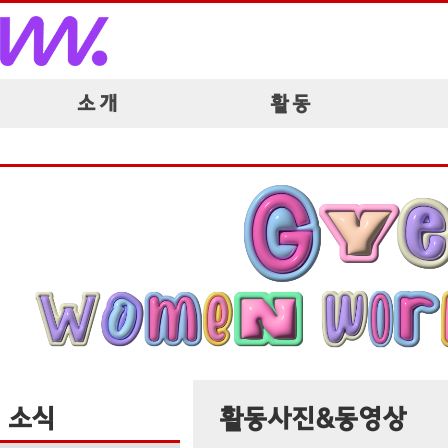
소 개
활 동
소식
활동사진&동영상