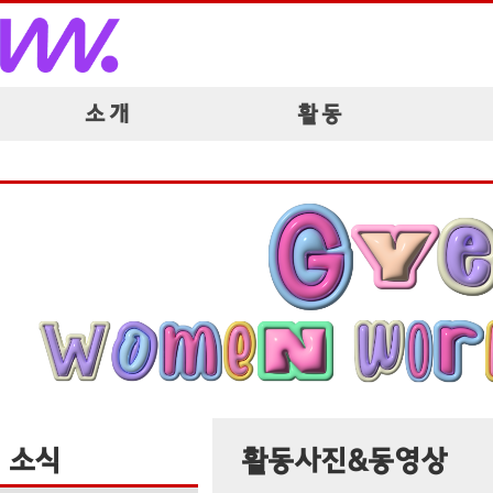
소 개
활 동
소식
활동사진&동영상