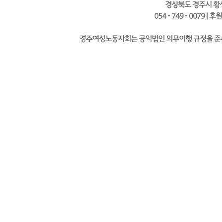
경상북도 경주시 황성
054 - 749 - 0079 | 
경주여성노동자회는 공익법인 의무이행 규정을 준수하