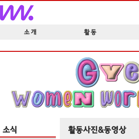
소 개
활 동
소식
활동사진&동영상