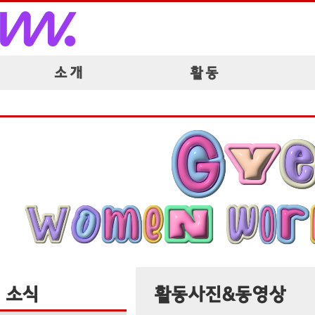
소 개
활 동
소식
활동사진&동영상