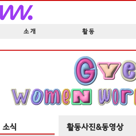
소 개
활 동
소식
활동사진&동영상