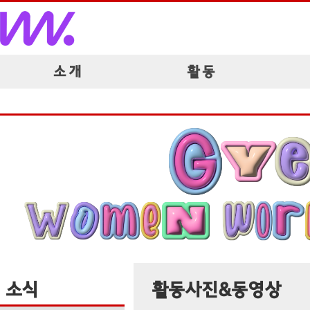
소 개
활 동
소식
활동사진&동영상