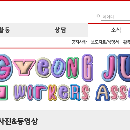
ID
활 동
상 담
소식
공지사항
보도자료/성명서
활
사진&동영상