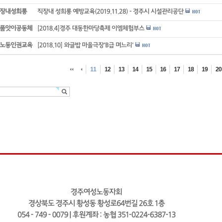
장내성희롱
직장내 성희롱 예방교육(2019.11.28) - 경주시 시설관리공단
품앗이공동체
[2018.4]경주 대동한마당축제 이엠체험부스
노동인권교육
[2018.10] 와글밥 마을극장'B급 며느리'
11
12
13
14
15
16
17
18
19
20
경주여성노동자회
경상북도 경주시 황성동 황성로64번길 26호 1층
054 - 749 - 0079 | 후원계좌 : 농협 351-0224-6387-13