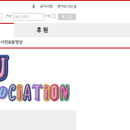
홈
공지사항
찾아오시는길
PW
자동
후 원
동사진&동영상