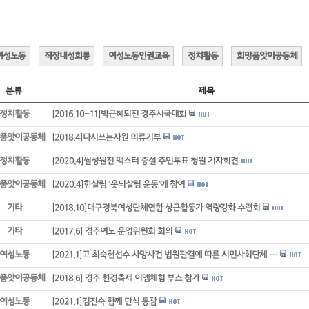
여성노동
직장내성희롱
여성노동인권교육
정치활동
희망품앗이공동체
분류
제목
정치활동
[2016.10~11]박근혜퇴진 경주시국대회
품앗이공동체
[2018.4]다시쓰는자원 의류기부
정치활동
[2020.4]월성원전 맥스터 증설 주민투표 청원 기자회견
품앗이공동체
[2020.4]한살림 '옷되살림 운동'에 참여
기타
[2018.10]대구경북여성단체연합 상근활동가 역량강화 수련회
기타
[2017.6] 경주여노 운영위원회 회의
여성노동
[2021.1]고 최숙현선수 사망사건 법원판결에 따른 시민사회단체 …
품앗이공동체
[2018.6] 경주 환경축제 이엠체험 부스 참가
여성노동
[2021.1]김진숙 함께 단식 동참