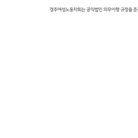
경주여성노동자회는 공익법인 의무이행 규정을 준수하