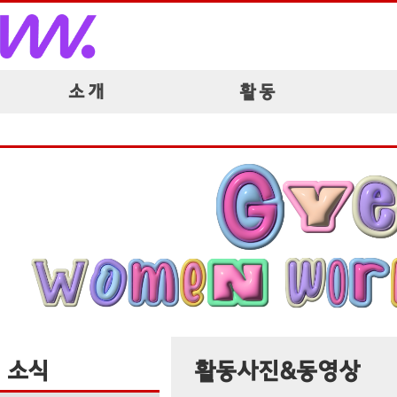
소 개
활 동
소식
활동사진&동영상