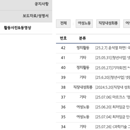
공지사항
보도자료/성명서
전체
여성노동
직장내성희롱
여
|
활동사진&동영상
번호
분류
42
정치활동
[25.2.7] 윤석열 파면!
41
기타
[25.05.31][청년사업
40
정치활동
[25.05.27][기자회견
39
기타
[25.6.20][청년사업]
38
직장내성희롱
[2024.5.20]직장내
37
기타
[25.07.06] 마르크스
36
여성노동
[25.06.20] 최저임금 
35
여성노동
[25.07.04] 최저임금 
34
기타
[25.07.26] <과학기술