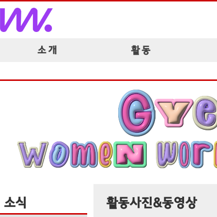
소 개
활 동
소식
활동사진&동영상