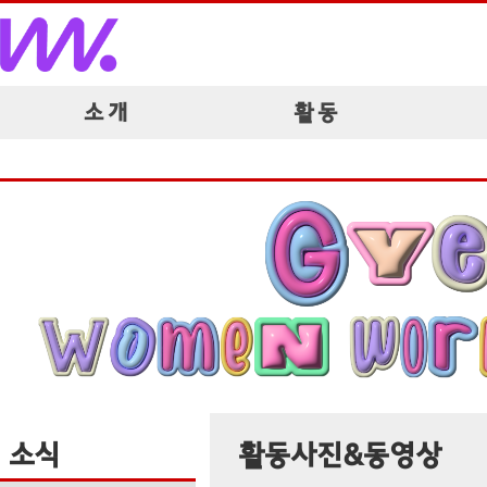
소 개
활 동
소식
활동사진&동영상