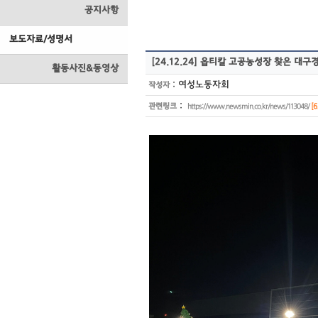
공지사항
보도자료/성명서
[24.12.24] 옵티칼 고공농성장 찾은 대구경
활동사진&동영상
:
여성노동자회
작성자
:
관련링크
[6
https://www.newsmin.co.kr/news/113048/