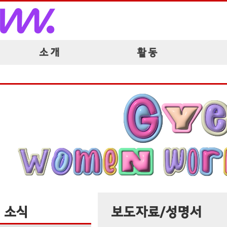
소 개
활 동
소식
보도자료/성명서