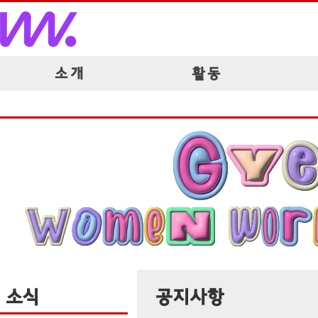
소 개
활 동
소식
공지사항